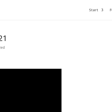
Start
F
21
zed