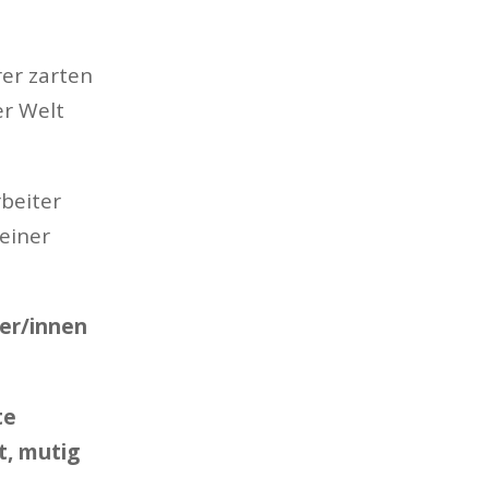
rer zarten
er Welt
rbeiter
einer
ter/innen
te
t, mutig