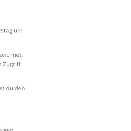
rstag um
zeichnet.
 Zugriff
est du den
eigen