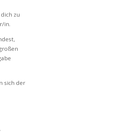
 dich zu
/in.
ndest,
 großen
fgabe
n sich der
?