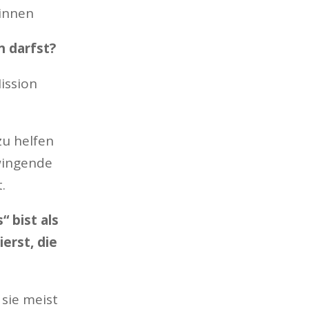
/innen
n darfst?
Mission
zu helfen
wingende
.
 bist als
erst, die
sie meist