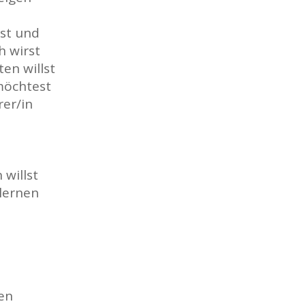
rst und
h wirst
en willst
 möchtest
rer/in
 willst
lernen
nen