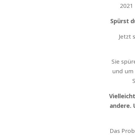
2021 
Spürst d
Jetzt 
Sie spür
und um 
Vielleic
andere. 
Das Probl