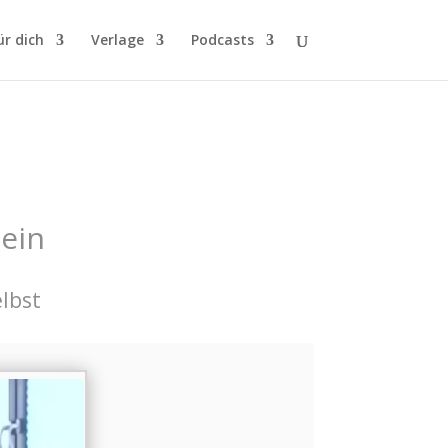
ür dich
Verlage
Podcasts
sein
elbst