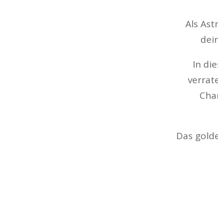
Als Ast
dei
In di
verrat
Chan
Das golde