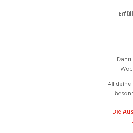
Erfül
Dann 
Woch
All deine
besond
Die
Aus