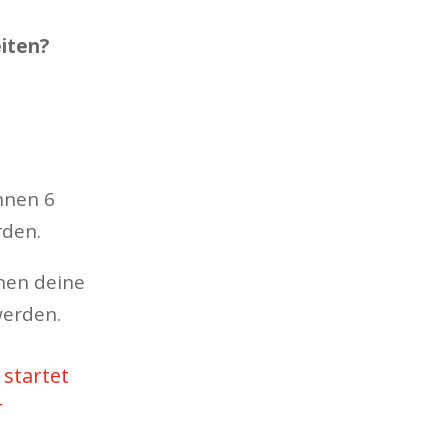
eiten?
nnen 6
rden.
nnen deine
werden.
startet
r