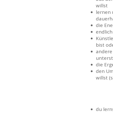
willst
lernen 
dauerha
die Ene
endlich
Künstle
bist od
andere
unters
die Erg
den Um
willst 
du lern