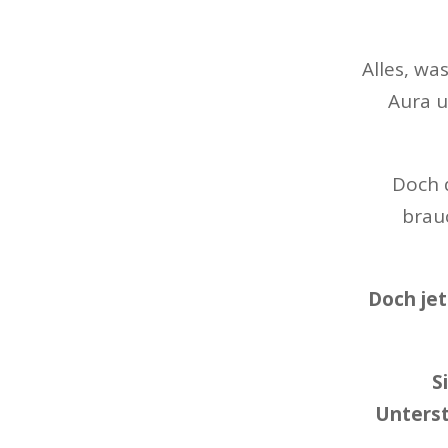
Alles, wa
Aura u
Doch d
brau
Doch jet
S
Unterst